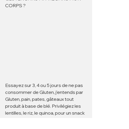
CORPS ? 
Essayez sur 3, 4 ou 5 jours de ne pas 
consommer de Gluten, j’entends par 
Gluten, pain, pates, gâteaux tout 
produit à base de blé. Privilégiez les 
lentilles, le riz, le quinoa, pour un snack 
optez plutôt pour des amandes, 
noisettes ou fruits pendant ces 